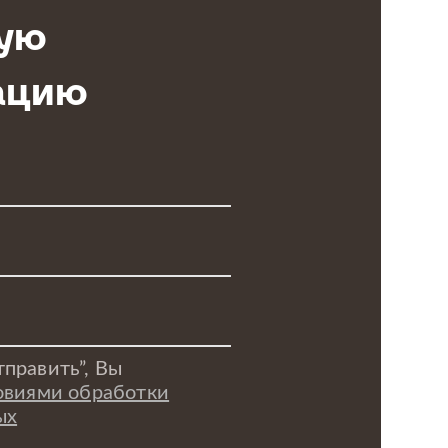
ую
ацию
править”, Вы
овиями обработки
ых